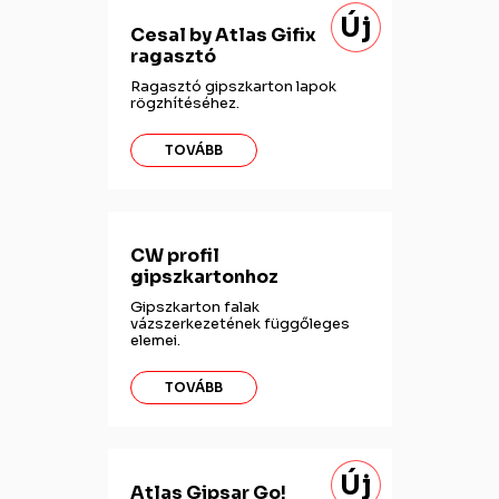
Új
Cesal by Atlas Gifix
ragasztó
Ragasztó gipszkarton lapok
rögzhítéséhez.
TOVÁBB
CW profil
gipszkartonhoz
Gipszkarton falak
vázszerkezetének függőleges
elemei.
TOVÁBB
Új
Atlas Gipsar Go!