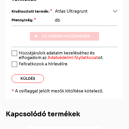
Kiválasztott termék:
db
Mennyiség:
ÚJ TERMÉK HOZZÁADÁSA
Hozzájárulok adataim kezeléséhez és
elfogadom az
Adatvédelmi Nyilatkozat
ot.
Feliratkozok a hírlevélre.
KÜLDÉS
A csillaggal jelölt mezők kitöltése kötelező.
Kapcsolódó termékek