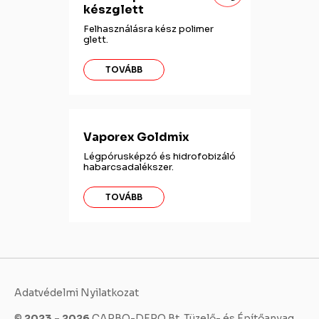
készglett
Felhasználásra kész polimer
glett.
TOVÁBB
Vaporex Goldmix
Légpórusképzó és hidrofobizáló
habarcsadalékszer.
TOVÁBB
Adatvédelmi Nyilatkozat
©
2023 - 2026
CARBO-DEPO Bt. Tüzelő- és Építőanyag