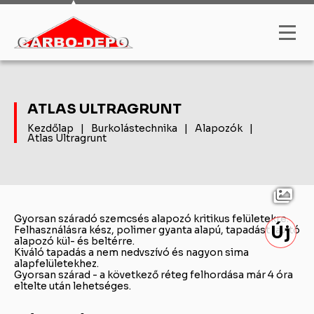
ATLAS ULTRAGRUNT
Kezdőlap
|
Burkolástechnika
|
Alapozók
|
Atlas Ultragrunt
Gyorsan száradó szemcsés alapozó kritikus felületekre.
Új
Felhasználásra kész, polimer gyanta alapú, tapadást javító
alapozó kül- és beltérre.
Kiváló tapadás a nem nedvszívó és nagyon sima
alapfelületekhez.
Gyorsan szárad - a következő réteg felhordása már 4 óra
eltelte után lehetséges.