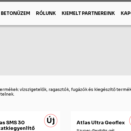
BETONÜZEM
RÓLUNK
KIEMELT PARTNEREINK
KAP
őanyagok
Zsákos termékek
Szigetelőanyag
SAKRET
óanyagok
Cementek, mészhidrát
Hőszigetelés
ték, vakolat, burkolat
zépítés
Habarcsok
Vízszigetelés
ret fedővakolatok
u
Alapvakolatok
festékek
ny
Esztrichek
éb burkolatok
, áthidaló
Egyéb zsákos termékek
ermékek: vízszigetelők, ragasztók, fugázók és kiegészítő terméke
telnek.
Új
as SMS 30
Atlas Ultra Geoflex
zatkiegyenlítő
Szuper-flexibilis gél