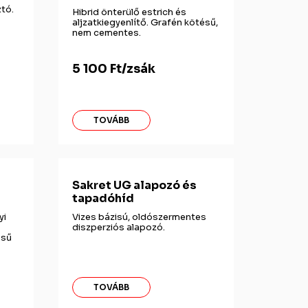
tó.
Hibrid önterülő estrich és
aljzatkiegyenlítő. Grafén kötésű,
nem cementes.
5 100 Ft/zsák
TOVÁBB
Sakret UG alapozó és
tapadóhíd
yi
Vizes bázisú, oldószermentes
diszperziós alapozó.
ésű
TOVÁBB