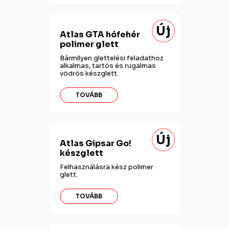
Új
Atlas GTA hófehér
polimer glett
Bármilyen glettelési feladathoz
alkalmas, tartós és rugalmas
vödrös készglett.
TOVÁBB
Új
Atlas Gipsar Go!
készglett
Felhasználásra kész polimer
glett.
TOVÁBB