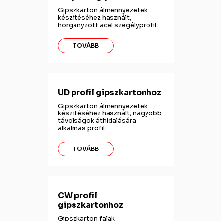
Gipszkarton álmennyezetek
készítéséhez használt,
horganyzott acél szegélyprofil.
TOVÁBB
UD profil gipszkartonhoz
Gipszkarton álmennyezetek
készítéséhez használt, nagyobb
távolságok áthidalására
alkalmas profil.
TOVÁBB
CW profil
gipszkartonhoz
Gipszkarton falak