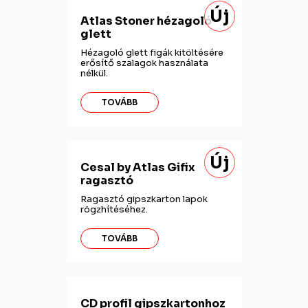
Új
Atlas Stoner hézagoló
glett
Hézagoló glett figák kitöltésére
erősítő szalagok használata
nélkül.
TOVÁBB
Új
Cesal by Atlas Gifix
ragasztó
Ragasztó gipszkarton lapok
rögzhítéséhez.
TOVÁBB
CD profil gipszkartonhoz