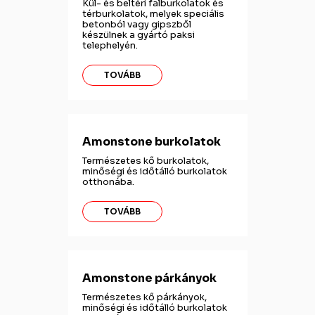
Kül- és beltéri falburkolatok és
térburkolatok, melyek speciális
betonból vagy gipszből
készülnek a gyártó paksi
telephelyén.
TOVÁBB
Amonstone burkolatok
Természetes kő burkolatok,
minőségi és időtálló burkolatok
otthonába.
TOVÁBB
Amonstone párkányok
Természetes kő párkányok,
minőségi és időtálló burkolatok