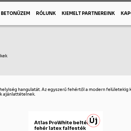
BETONÜZEM
RÓLUNK
KIEMELT PARTNEREINK
KAP
őanyagok
Zsákos termékek
Szigetelőanyag
SAKRET
óanyagok
Cementek, mészhidrát
Hőszigetelés
ték, vakolat, burkolat
zépítés
Habarcsok
Vízszigetelés
ret fedővakolatok
u
Alapvakolatok
ékek
festékek
ny
Esztrichek
éb burkolatok
, áthidaló
Egyéb zsákos termékek
elyiség hangulatát. Az egyszerű fehértől a modern felületekig 
 ajánlattételnek.
Új
Atlas ProWhite beltéri
fehér latex falfesték