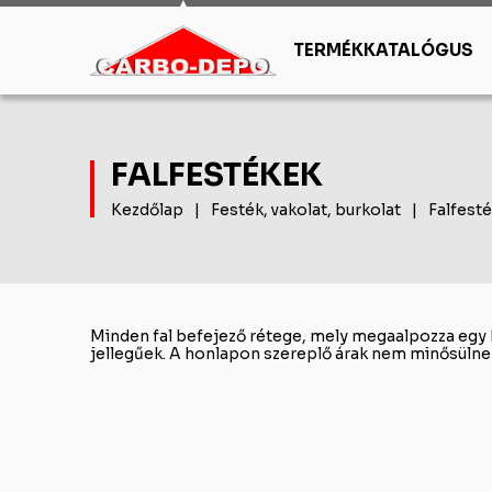
TERMÉKKATALÓGUS
Tüzelőanyagok
Szóródó anyagok
Épít
Szenek
Ipari kövek
Falaz
Kertépítés
Tetőfedés
Fes
Tüzifa, brikett
Díszkavicsok
Szára
FALFESTÉKEK
Térburkolatok
Tetőfedő anyagok
Sak
Egyéb
Vasár
Kezdőlap
|
Festék, vakolat, burkolat
|
Falfest
Támfalelemek
Tetőkiegészítők
Fal
Kémé
Kerítésrendszerek
Egy
Födém
Fedlapok
Minden fal befejező rétege, mely megaalpozza egy h
jellegűek. A honlapon szereplő árak nem minősülnek