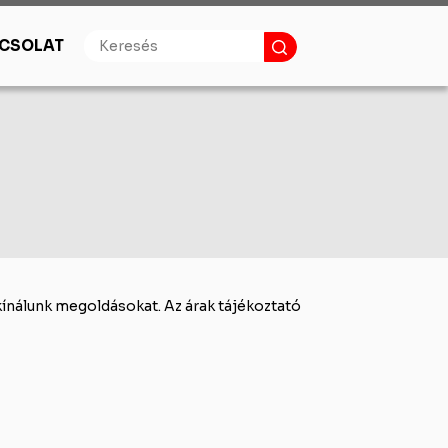
CSOLAT
ok
Burkolástechnika
Burkolatragasztók
Fugázó, szilikon
Alapozók
Aljzatkiegyenlítés
Kenhető szigetelés
Feszültségmentesítő lemez
Kiegészítő termékek
kínálunk megoldásokat. Az árak tájékoztató